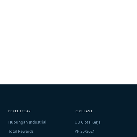
PENELITIAN
REGULASI
Hubungan Industrial
UU Cipta Kerja
Total Rewards
PP 35/2021