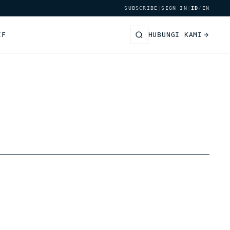
SUBSCRIBE
|
SIGN IN
|
ID
/
EN
IF
HUBUNGI KAMI