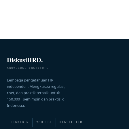
DiskusiHRD.
KNOWLEDGE INSTITUTE
Lembaga pengetahuan HR
independen. Mengkurasi regulasi,
riset, dan praktik terbaik untuk
150.000+ pemimpin dan praktisi di
Indonesia.
LINKEDIN
YOUTUBE
NEWSLETTER