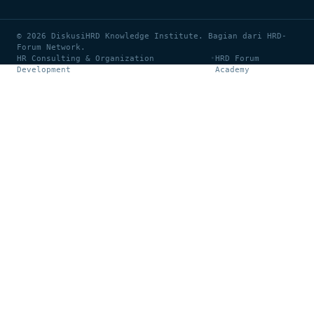
© 2026 DiskusiHRD Knowledge Institute. Bagian dari HRD-
Forum Network.
HR Consulting & Organization
•
HRD Forum
Development
Academy