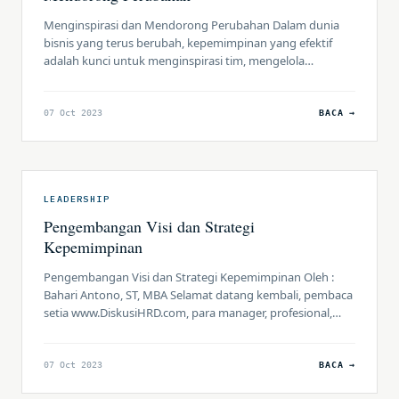
Menginspirasi dan Mendorong Perubahan Dalam dunia
bisnis yang terus berubah, kepemimpinan yang efektif
adalah kunci untuk menginspirasi tim, mengelola
perubahan, dan menciptakan budaya organisasi yang
inovatif. Artikel ini akan membahas beberapa aspek
penting dari kepemimpinan yang dapat membantu Anda
07 Oct 2023
BACA →
menjadi pemimpin yang dapat menginspirasi dan
mendorong perubahan di organisasi Anda. A. Motivasi dan
Inspirasional Kepemimpinan […]
LEADERSHIP
Pengembangan Visi dan Strategi
Kepemimpinan
Pengembangan Visi dan Strategi Kepemimpinan Oleh :
Bahari Antono, ST, MBA Selamat datang kembali, pembaca
setia www.DiskusiHRD.com, para manager, profesional,
praktisi HR & HC, dan business owner! Kali ini, kita akan
membahas mengenai pengembangan visi dan strategi
kepemimpinan yang merupakan komponen kunci dalam
07 Oct 2023
BACA →
kemampuan seorang pemimpin untuk membawa tim atau