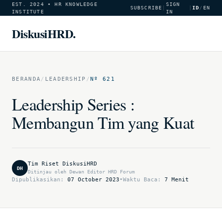
EST. 2024 • HR KNOWLEDGE
SIGN
SUBSCRIBE
|
|
ID
/
EN
INSTITUTE
IN
DiskusiHRD.
BERANDA
/
LEADERSHIP
/
Nº 621
Leadership Series :
Membangun Tim yang Kuat
Tim Riset DiskusiHRD
DH
Ditinjau oleh Dewan Editor HRD Forum
Dipublikasikan:
07 October 2023
•
Waktu Baca:
7 Menit