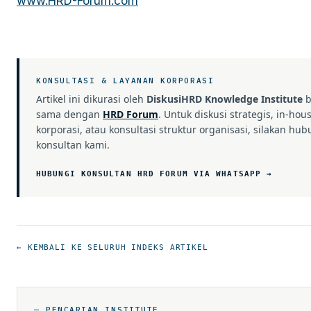
www.HRD-Forum.com
KONSULTASI & LAYANAN KORPORASI
Artikel ini dikurasi oleh
DiskusiHRD Knowledge Institute
b
sama dengan
HRD Forum
. Untuk diskusi strategis, in-hou
korporasi, atau konsultasi struktur organisasi, silakan hub
konsultan kami.
HUBUNGI KONSULTAN HRD FORUM VIA WHATSAPP →
← KEMBALI KE SELURUH INDEKS ARTIKEL
— PENCARIAN INSTITUTE