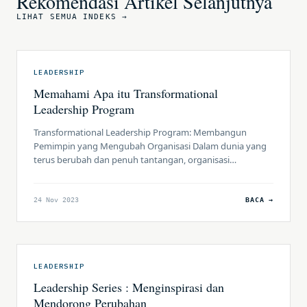
Rekomendasi Artikel Selanjutnya
LIHAT SEMUA INDEKS →
LEADERSHIP
Memahami Apa itu Transformational
Leadership Program
Transformational Leadership Program: Membangun
Pemimpin yang Mengubah Organisasi Dalam dunia yang
terus berubah dan penuh tantangan, organisasi
membutuhkan pemimpin yang tidak hanya dapat
mengarahkan dan mengelola, tetapi juga dapat
menginspirasi, memotivasi, dan memberdayakan orang-
24 Nov 2023
BACA →
orang di sekitarnya untuk mencapai tujuan bersama.
Pemimpin transformasional adalah jenis pemimpin yang
mampu membawa perubahan positif dan signifikan dalam
organisasi mereka. […]
LEADERSHIP
Leadership Series : Menginspirasi dan
Mendorong Perubahan