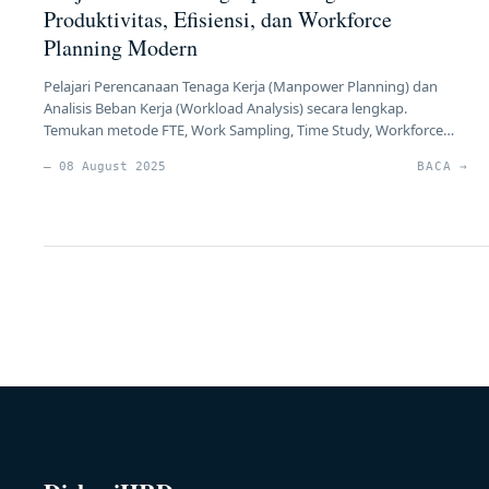
Produktivitas, Efisiensi, dan Workforce
Planning Modern
Pelajari Perencanaan Tenaga Kerja (Manpower Planning) dan
Analisis Beban Kerja (Workload Analysis) secara lengkap.
Temukan metode FTE, Work Sampling, Time Study, Workforce
Planning, HR Analytics, hingga penerapan AI untuk menentukan
— 08 August 2025
BACA →
kebutuhan tenaga kerja secara akurat, meningkatkan
produktivitas, dan mengoptimalkan biaya SDM perusahaan.