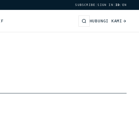
SUBSCRIBE
|
SIGN IN
|
ID
/
EN
IF
HUBUNGI KAMI