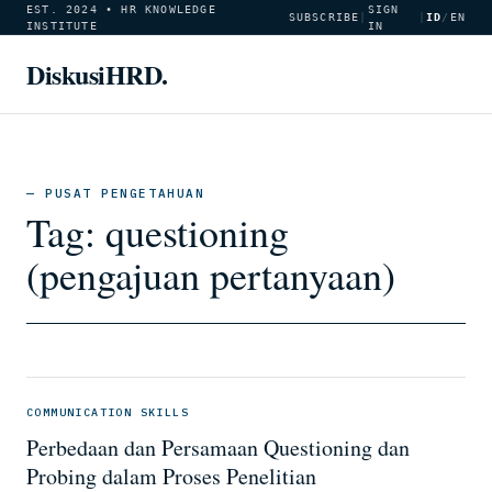
EST. 2024 • HR KNOWLEDGE
SIGN
SUBSCRIBE
|
|
ID
/
EN
INSTITUTE
IN
DiskusiHRD.
— PUSAT PENGETAHUAN
Tag:
questioning
(pengajuan pertanyaan)
COMMUNICATION SKILLS
Perbedaan dan Persamaan Questioning dan
Probing dalam Proses Penelitian