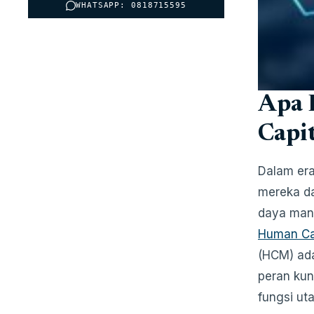
WHATSAPP: 0818715595
Apa 
Capi
Dalam era
mereka da
daya manu
Human Ca
(HCM) ad
peran kun
fungsi ut