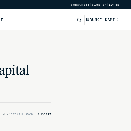
SUBSCRIBE
|
SIGN IN
|
ID
/
EN
IF
HUBUNGI KAMI
pital
y 2023
•
Waktu Baca:
3 Menit