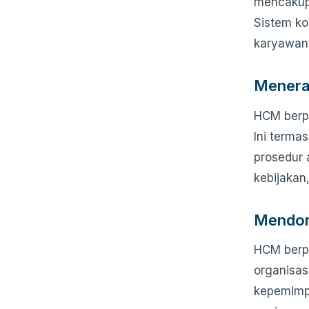
mencakup 
Sistem k
karyawan 
Menera
HCM berpe
Ini terma
prosedur 
kebijakan
Mendor
HCM berp
organisas
kepemimpi