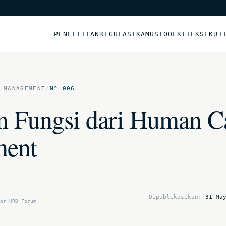
PENELITIAN
REGULASI
KAMUS
TOOLKIT
EKSEKUT
 MANAGEMENT
/
Nº 006
n Fungsi dari Human Ca
ent
Dipublikasikan:
31 Ma
or HRD Forum