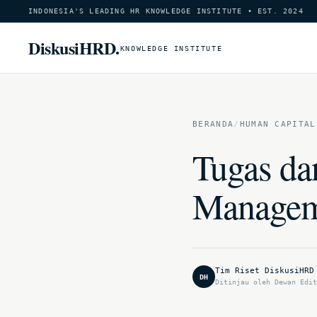
INDONESIA'S LEADING HR KNOWLEDGE INSTITUTE • EST. 2024
DiskusiHRD.
KNOWLEDGE INSTITUTE
BERANDA
/
HUMAN CAPITAL
Tugas da
Managem
Tim Riset DiskusiHRD
DH
Ditinjau oleh Dewan Edit