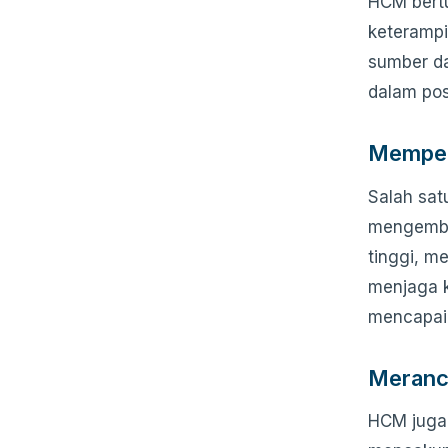
HCM bertu
keterampi
sumber d
dalam pos
Memper
Salah sa
mengemban
tinggi, m
menjaga 
mencapai 
Meranc
HCM juga 