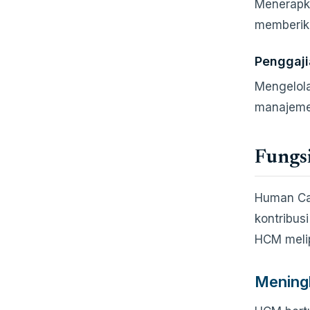
Menerapka
memberika
Penggaji
Mengelola
manajemen
Fungs
Human Cap
kontribus
HCM melip
Meningk