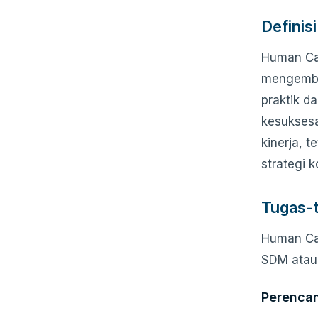
Defini
Human Cap
mengemba
praktik d
kesuksesa
kinerja, 
strategi 
Tugas-
Human Cap
SDM atau
Perenca