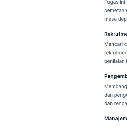
Tugas ini
pemetaan 
masa dep
Rekrutme
Mencari c
rekrutmen
penilaian
Pengemb
Membangu
dan penge
dan renca
Manajeme