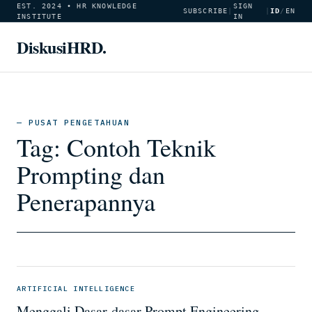
EST. 2024 • HR KNOWLEDGE
SIGN
SUBSCRIBE
|
|
ID
/
EN
INSTITUTE
IN
DiskusiHRD.
— PUSAT PENGETAHUAN
Tag:
Contoh Teknik
Prompting dan
Penerapannya
ARTIFICIAL INTELLIGENCE
Menggali Dasar-dasar Prompt Engineering