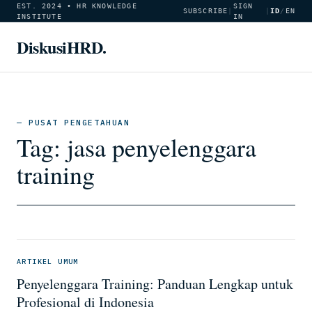
EST. 2024 • HR KNOWLEDGE
SIGN
SUBSCRIBE
|
|
ID
/
EN
INSTITUTE
IN
DiskusiHRD.
— PUSAT PENGETAHUAN
Tag:
jasa penyelenggara
training
ARTIKEL UMUM
Penyelenggara Training: Panduan Lengkap untuk
Profesional di Indonesia