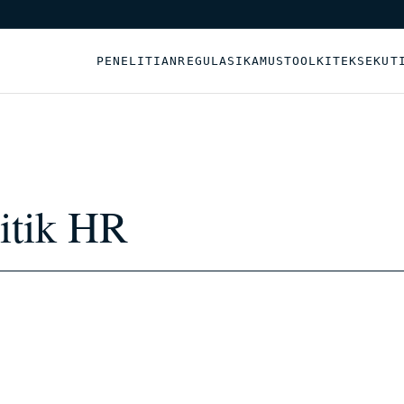
PENELITIAN
REGULASI
KAMUS
TOOLKIT
EKSEKUT
litik HR