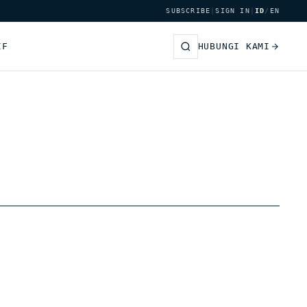
SUBSCRIBE
|
SIGN IN
|
ID
/
EN
IF
HUBUNGI KAMI