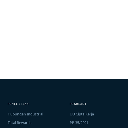
PENELITIAN
REGULASI
Hubungan Industrial
UU Cipta Kerja
Total Rewards
PP 35/2021