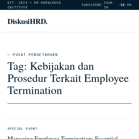
EST. 2024 • HR KNOWLEDGE
SIGN
SUBSCRIBE
|
|
ID
/
EN
INSTITUTE
IN
DiskusiHRD.
— PUSAT PENGETAHUAN
Tag:
Kebijakan dan
Prosedur Terkait Employee
Termination
SPECIAL EVENT
Managing Employee Termination: Essential