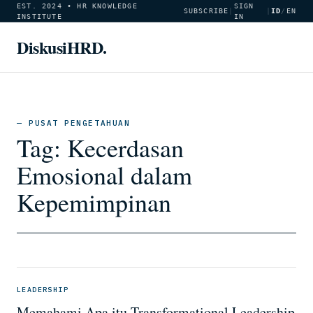
EST. 2024 • HR KNOWLEDGE
SIGN
SUBSCRIBE
|
|
ID
/
EN
INSTITUTE
IN
DiskusiHRD.
— PUSAT PENGETAHUAN
Tag:
Kecerdasan
Emosional dalam
Kepemimpinan
LEADERSHIP
Memahami Apa itu Transformational Leadership