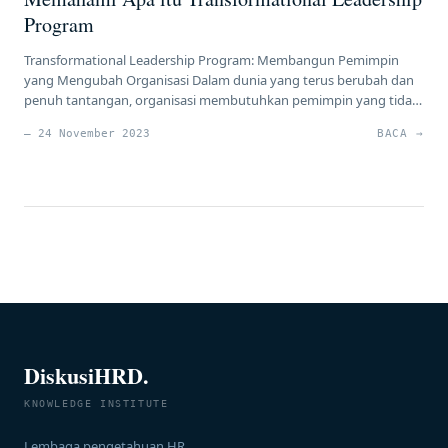
Program
Transformational Leadership Program: Membangun Pemimpin
yang Mengubah Organisasi Dalam dunia yang terus berubah dan
penuh tantangan, organisasi membutuhkan pemimpin yang tidak
hanya dapat mengarahkan dan mengelola, tetapi juga dapat
— 24 November 2023
BACA →
menginspirasi, memotivasi, dan memberdayakan orang-orang di
sekitarnya untuk mencapai tujuan bersama. Pemimpin
transformasional adalah jenis pemimpin yang mampu membawa
perubahan positif dan signifikan dalam organisasi mereka. […]
DiskusiHRD.
KNOWLEDGE INSTITUTE
Lembaga pengetahuan HR