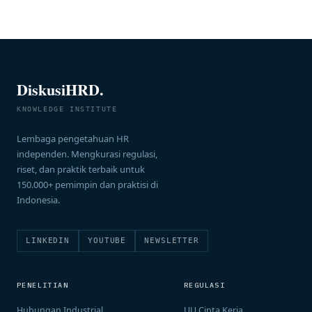
DiskusiHRD.
KNOWLEDGE INSTITUTE
Lembaga pengetahuan HR
independen. Mengkurasi regulasi,
riset, dan praktik terbaik untuk
150.000+ pemimpin dan praktisi di
Indonesia.
LINKEDIN
YOUTUBE
NEWSLETTER
PENELITIAN
REGULASI
Hubungan Industrial
UU Cipta Kerja