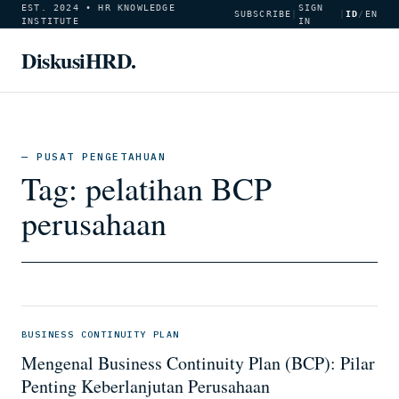
EST. 2024 • HR KNOWLEDGE
SIGN
SUBSCRIBE
|
|
ID
/
EN
INSTITUTE
IN
DiskusiHRD.
— PUSAT PENGETAHUAN
Tag:
pelatihan BCP
perusahaan
BUSINESS CONTINUITY PLAN
Mengenal Business Continuity Plan (BCP): Pilar
Penting Keberlanjutan Perusahaan