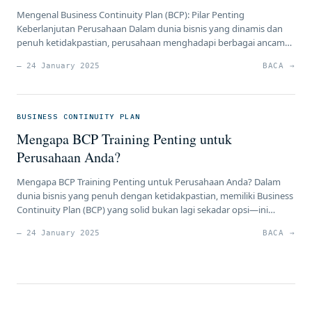
Mengenal Business Continuity Plan (BCP): Pilar Penting
Keberlanjutan Perusahaan Dalam dunia bisnis yang dinamis dan
penuh ketidakpastian, perusahaan menghadapi berbagai ancaman
yang dapat mengganggu kelangsungan operasionalnya. Mulai
— 24 January 2025
BACA →
dari bencana alam, kebakaran, pandemi, hingga serangan siber,
semua ini berpotensi menghentikan aktivitas bisnis secara tiba-
tiba. Namun, dengan adanya Business Continuity Plan (BCP),
perusahaan dapat memitigasi risiko tersebut, […]
BUSINESS CONTINUITY PLAN
Mengapa BCP Training Penting untuk
Perusahaan Anda?
Mengapa BCP Training Penting untuk Perusahaan Anda? Dalam
dunia bisnis yang penuh dengan ketidakpastian, memiliki Business
Continuity Plan (BCP) yang solid bukan lagi sekadar opsi—ini
adalah kebutuhan. Sebagai praktisi HR, manajer risiko, atau
— 24 January 2025
BACA →
pemimpin perusahaan, Anda tentu memahami bahwa gangguan
operasional bisa datang kapan saja, baik dari bencana alam,
serangan siber, hingga pandemi global. Namun, […]