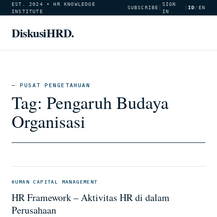
EST. 2024 • HR KNOWLEDGE
SIGN
SUBSCRIBE
|
|
ID
/
EN
INSTITUTE
IN
DiskusiHRD.
— PUSAT PENGETAHUAN
Tag:
Pengaruh Budaya
Organisasi
HUMAN CAPITAL MANAGEMENT
HR Framework – Aktivitas HR di dalam
Perusahaan