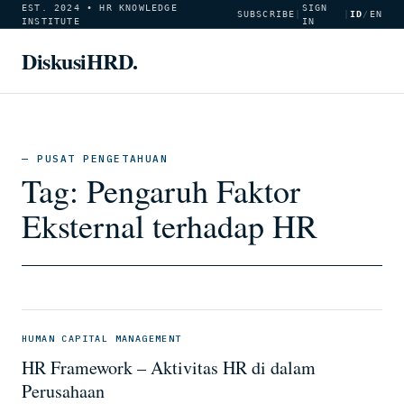
EST. 2024 • HR KNOWLEDGE
SIGN
SUBSCRIBE
|
|
ID
/
EN
INSTITUTE
IN
DiskusiHRD.
— PUSAT PENGETAHUAN
Tag:
Pengaruh Faktor
Eksternal terhadap HR
HUMAN CAPITAL MANAGEMENT
HR Framework – Aktivitas HR di dalam
Perusahaan