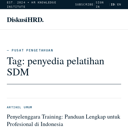
EST. 2024 • HR KNOWLEDGE
SIGN
SUBSCRIBE
|
|
ID
/
EN
INSTITUTE
IN
DiskusiHRD.
— PUSAT PENGETAHUAN
Tag:
penyedia pelatihan
SDM
ARTIKEL UMUM
Penyelenggara Training: Panduan Lengkap untuk
Profesional di Indonesia