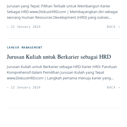
Jurusan yang Tepat: Pilihan Terbaik untuk Membangun Karier
Sebagai HRD www.DiskusiHRD.com | Membayangkan diri sebagai
seorang Human Resources Development (HRD) yang sukses
memerlukan landasan pendidikan yang kokoh. Pemilihan jurusan
— 22 January 2024
BACA →
yang tepat adalah kunci untuk membangun fondasi yang kuat
dalam memahami kompleksitas dunia sumber daya manusia.
Berikut adalah beberapa jurusan yang sangat cocok bagi mereka
yang […]
CAREER MANAGEMENT
Jurusan Kuliah untuk Berkarier sebagai HRD
Jurusan Kuliah untuk Berkarier sebagai HRD Karier HRD: Panduan
Komprehensif dalam Pemilihan Jurusan Kuliah yang Tepat
www.DiskusiHRD.com | Langkah pertama menuju karier yang
sukses sebagai Human Resources Development (HRD) adalah
— 22 January 2024
BACA →
memilih jurusan kuliah yang sesuai. Artikel ini menyajikan panduan
terperinci untuk membantu Anda memahami jurusan-jurusan
kuliah yang dapat membuka pintu menuju dunia HRD. Bagian 1:
[…]