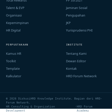
Total Rewards
PP 35/2021
Talent & EVP
Jaminan Sosial
Organisasi
Pengupahan
Kepemimpinan
JKP
HR Digital
Yurisprudensi PHI
PERPUSTAKAAN
INSTITUTE
Kamus HR
Tentang Kami
Toolkit
Dewan Editor
Template
Kontak
Kalkulator
HRD Forum Network
© 2026 DiskusiHRD Knowledge Institute. Bagian dari HRD-
Forum Network.
HR Consulting & Organization
•
HRD Forum
Development
Academy