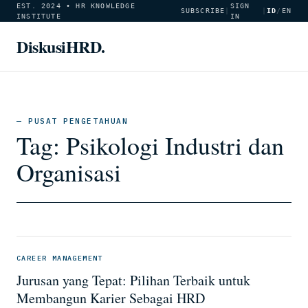
EST. 2024 • HR KNOWLEDGE
SIGN
SUBSCRIBE
|
|
ID
/
EN
INSTITUTE
IN
DiskusiHRD.
— PUSAT PENGETAHUAN
Tag:
Psikologi Industri dan
Organisasi
CAREER MANAGEMENT
Jurusan yang Tepat: Pilihan Terbaik untuk
Membangun Karier Sebagai HRD