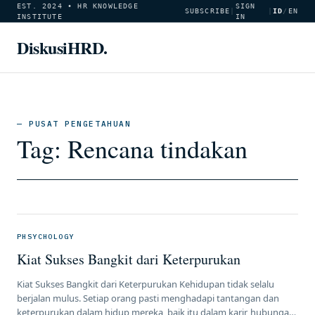
EST. 2024 • HR KNOWLEDGE
SIGN
SUBSCRIBE
|
|
ID
/
EN
INSTITUTE
IN
DiskusiHRD.
— PUSAT PENGETAHUAN
Tag:
Rencana tindakan
PHSYCHOLOGY
Kiat Sukses Bangkit dari Keterpurukan
Kiat Sukses Bangkit dari Keterpurukan Kehidupan tidak selalu
berjalan mulus. Setiap orang pasti menghadapi tantangan dan
keterpurukan dalam hidup mereka, baik itu dalam karir, hubungan