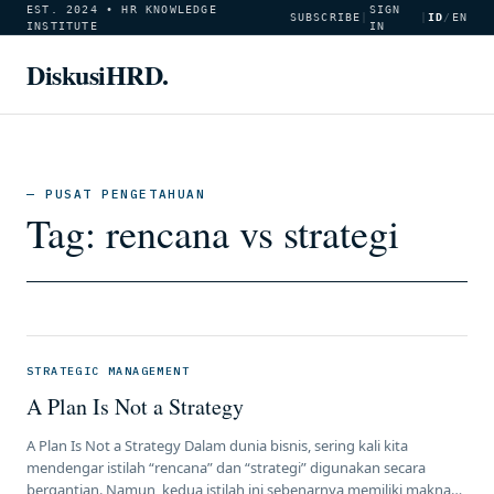
EST. 2024 • HR KNOWLEDGE
SIGN
SUBSCRIBE
|
|
ID
/
EN
INSTITUTE
IN
DiskusiHRD.
— PUSAT PENGETAHUAN
Tag:
rencana vs strategi
STRATEGIC MANAGEMENT
A Plan Is Not a Strategy
A Plan Is Not a Strategy Dalam dunia bisnis, sering kali kita
mendengar istilah “rencana” dan “strategi” digunakan secara
bergantian. Namun, kedua istilah ini sebenarnya memiliki makna