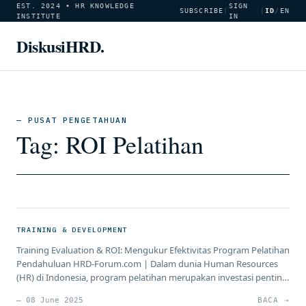
EST. 2024 • HR KNOWLEDGE
SIGN
SUBSCRIBE
|
|
ID
/
EN
INSTITUTE
IN
DiskusiHRD.
— PUSAT PENGETAHUAN
Tag:
ROI Pelatihan
TRAINING & DEVELOPMENT
Training Evaluation & ROI: Mengukur Efektivitas Program Pelatihan
Pendahuluan HRD-Forum.com | Dalam dunia Human Resources
(HR) di Indonesia, program pelatihan merupakan investasi penting
untuk meningkatkan kapabilitas karyawan dan mendukung tujuan
— 08 June 2025
BACA →
bisnis. Namun, tanpa evaluasi yang tepat, sulit untuk mengetahui