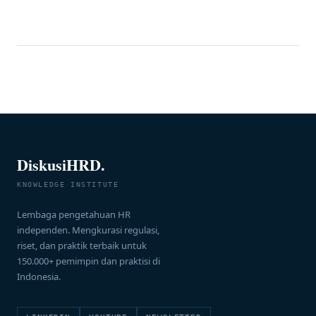
apakah pelatihan tersebut memberikan hasil yang diharapkan.
Training Evaluation dan pengukuran Return on Investment (ROI)
menjadi […]
DiskusiHRD.
KNOWLEDGE INSTITUTE
Lembaga pengetahuan HR
independen. Mengkurasi regulasi,
riset, dan praktik terbaik untuk
150.000+ pemimpin dan praktisi di
Indonesia.