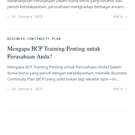
Keberlanjutan Perusahaan Dalam dunia bisnis yang dinamis dan
penuh ketidakpastian, perusahaan menghadapi berbagai ancaman
yang dapat mengganggu kelangsungan operasionalnya. Mulai
— 24 January 2025
BACA →
dari bencana alam, kebakaran, pandemi, hingga serangan siber,
semua ini berpotensi menghentikan aktivitas bisnis secara tiba-
tiba. Namun, dengan adanya Business Continuity Plan (BCP),
perusahaan dapat memitigasi risiko tersebut, […]
BUSINESS CONTINUITY PLAN
Mengapa BCP Training Penting untuk
Perusahaan Anda?
Mengapa BCP Training Penting untuk Perusahaan Anda? Dalam
dunia bisnis yang penuh dengan ketidakpastian, memiliki Business
Continuity Plan (BCP) yang solid bukan lagi sekadar opsi—ini
adalah kebutuhan. Sebagai praktisi HR, manajer risiko, atau
— 24 January 2025
BACA →
pemimpin perusahaan, Anda tentu memahami bahwa gangguan
operasional bisa datang kapan saja, baik dari bencana alam,
serangan siber, hingga pandemi global. Namun, […]