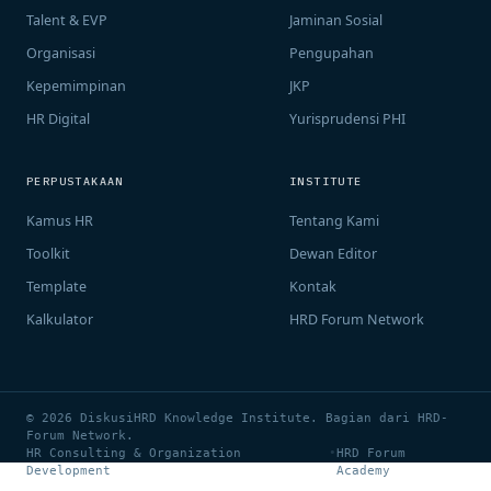
Talent & EVP
Jaminan Sosial
Organisasi
Pengupahan
Kepemimpinan
JKP
HR Digital
Yurisprudensi PHI
PERPUSTAKAAN
INSTITUTE
Kamus HR
Tentang Kami
Toolkit
Dewan Editor
Template
Kontak
Kalkulator
HRD Forum Network
© 2026 DiskusiHRD Knowledge Institute. Bagian dari HRD-
Forum Network.
HR Consulting & Organization
•
HRD Forum
Development
Academy