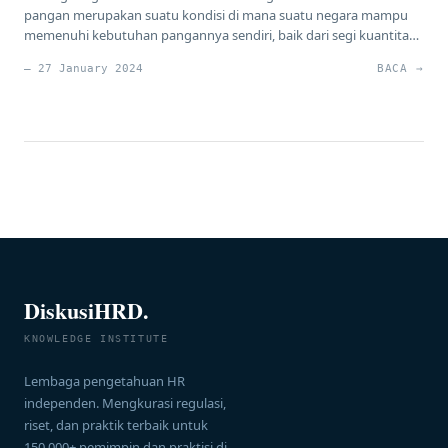
pangan merupakan suatu kondisi di mana suatu negara mampu
memenuhi kebutuhan pangannya sendiri, baik dari segi kuantitas,
kualitas, maupun keragaman. Dalam arti luas, swasembada
— 27 January 2024
BACA →
pangan juga mencakup aspek ketersediaan, akses, dan keamanan
pangan. Contoh Negara-Negara yang Telah Berhasil Mencapai
Swasembada Pangan Beberapa negara telah berhasil mencapai
swasembada pangan, […]
DiskusiHRD.
KNOWLEDGE INSTITUTE
Lembaga pengetahuan HR
independen. Mengkurasi regulasi,
riset, dan praktik terbaik untuk
150.000+ pemimpin dan praktisi di