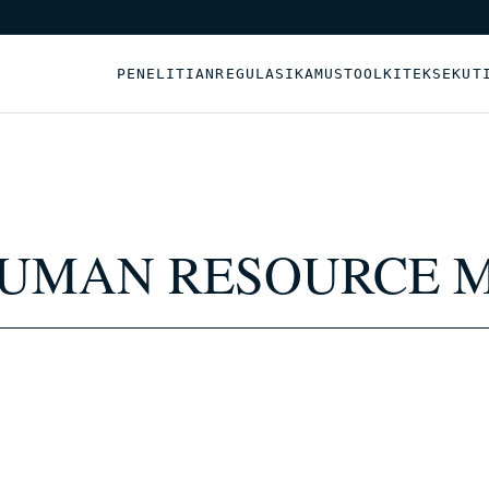
PENELITIAN
REGULASI
KAMUS
TOOLKIT
EKSEKUT
HUMAN RESOURCE