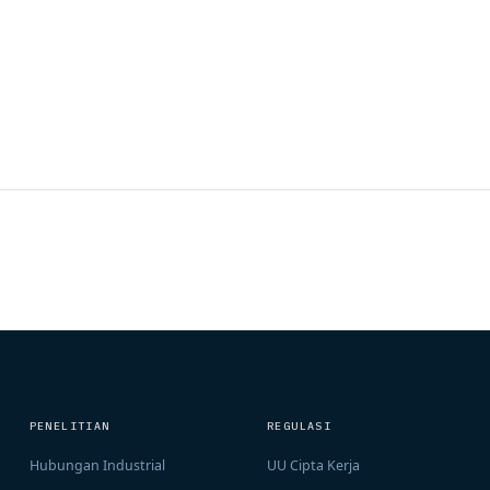
PENELITIAN
REGULASI
Hubungan Industrial
UU Cipta Kerja