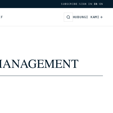
SUBSCRIBE
|
SIGN IN
|
ID
/
EN
IF
HUBUNGI KAMI
 MANAGEMENT