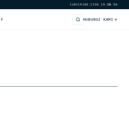
SUBSCRIBE
|
SIGN IN
|
ID
/
EN
IF
HUBUNGI KAMI