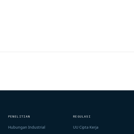
PENELITIAN
REGULASI
Hubungan Industrial
UU Cipta Kerja