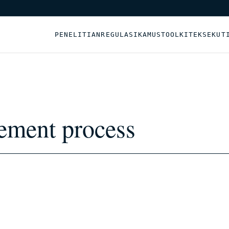
PENELITIAN
REGULASI
KAMUS
TOOLKIT
EKSEKUT
ement process