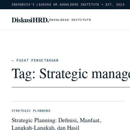
INDONESIA'S LEADING HR KNOWLEDGE INSTITUTE • EST. 2024
DiskusiHRD.
KNOWLEDGE INSTITUTE
— PUSAT PENGETAHUAN
Tag:
Strategic manag
STRATEGIC PLANNING
Strategic Planning: Definisi, Manfaat,
Langkah-Langkah, dan Hasil