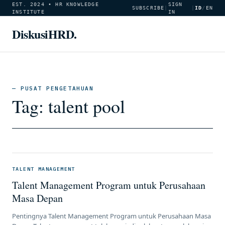
EST. 2024 • HR KNOWLEDGE
SIGN
SUBSCRIBE
|
|
ID
/
EN
INSTITUTE
IN
DiskusiHRD.
— PUSAT PENGETAHUAN
Tag:
talent pool
TALENT MANAGEMENT
Talent Management Program untuk Perusahaan
Masa Depan
Pentingnya Talent Management Program untuk Perusahaan Masa