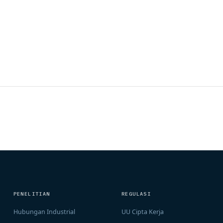
PENELITIAN
REGULASI
Hubungan Industrial
UU Cipta Kerja