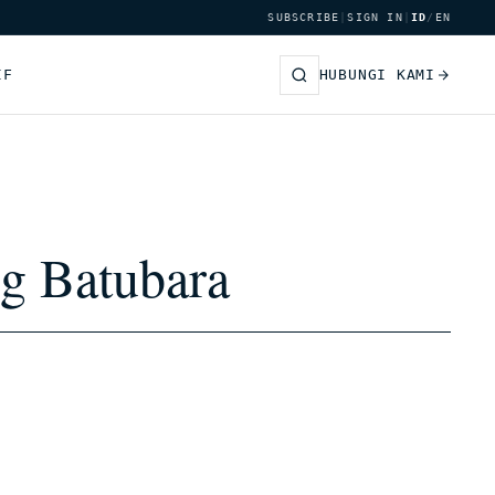
SUBSCRIBE
|
SIGN IN
|
ID
/
EN
IF
HUBUNGI KAMI
g Batubara