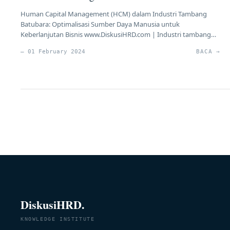
Human Capital Management (HCM) dalam Industri Tambang
Batubara: Optimalisasi Sumber Daya Manusia untuk
Keberlanjutan Bisnis www.DiskusiHRD.com | Industri tambang
batubara merupakan salah satu sektor yang memainkan peran
— 01 February 2024
BACA →
vital dalam perekonomian global, dan kesuksesan
operasionalnya sangat bergantung pada pengelolaan sumber
daya manusia yang efektif. Praktik Human Capital Management
(HCM) dalam perusahaan tambang batubara bukan hanya
tentang […]
DiskusiHRD.
KNOWLEDGE INSTITUTE