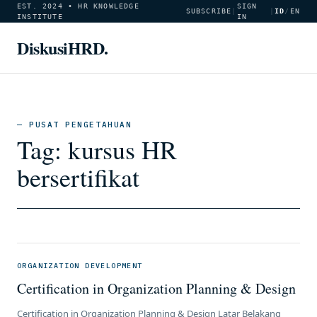
EST. 2024 • HR KNOWLEDGE
SIGN
SUBSCRIBE
|
|
ID
/
EN
INSTITUTE
IN
DiskusiHRD.
— PUSAT PENGETAHUAN
Tag:
kursus HR
bersertifikat
ORGANIZATION DEVELOPMENT
Certification in Organization Planning & Design
Certification in Organization Planning & Design Latar Belakang