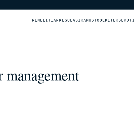
PENELITIAN
REGULASI
KAMUS
TOOLKIT
EKSEKUT
hr management