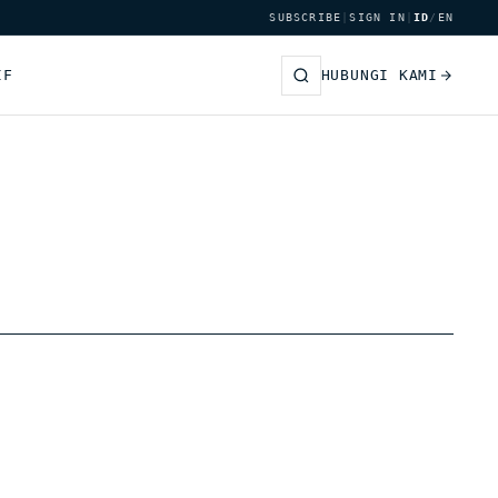
SUBSCRIBE
|
SIGN IN
|
ID
/
EN
IF
HUBUNGI KAMI