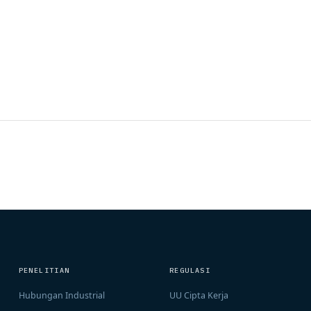
PENELITIAN
REGULASI
Hubungan Industrial
UU Cipta Kerja