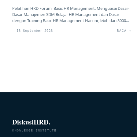
Pelatihan HRD Forum Basic HR Management: Menguasai Dasar-
Dasar Manajemen SDM Belajar HR Management dari Dasar
dengan Training Basic HR Management Hari ini, lebih dari 3000
peserta telah bergabung dalam Training Basic HR Management
— 13 September 2023
BACA →
untuk menguasai dasar-dasar Manajemen Sumber Daya Manusia
(SDM). Ini adalah langkah penting khususnya bagi praktisi HR
yang ingin memahami HR Management dengan […]
DiskusiHRD.
KNOWLEDGE INSTITUTE