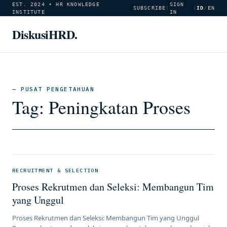
EST. 2024 • HR KNOWLEDGE
SIGN
SUBSCRIBE
|
|
ID
/
EN
INSTITUTE
IN
DiskusiHRD.
— PUSAT PENGETAHUAN
Tag:
Peningkatan Proses
RECRUITMENT & SELECTION
Proses Rekrutmen dan Seleksi: Membangun Tim
yang Unggul
Proses Rekrutmen dan Seleksi: Membangun Tim yang Unggul