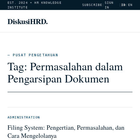
EST. 2024 • HR KNOWLEDGE
SIGN
SUBSCRIBE
|
|
ID
/
EN
INSTITUTE
IN
DiskusiHRD.
— PUSAT PENGETAHUAN
Tag:
Permasalahan dalam
Pengarsipan Dokumen
ADMINISTRATION
Filing System: Pengertian, Permasalahan, dan
Cara Mengelolanya